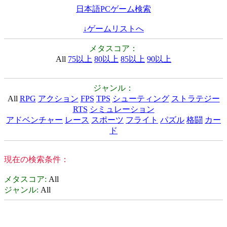
日本語PCゲーム検索
↓ゲームリストへ
メタスコア：
All
75以上
80以上
85以上
90以上
ジャンル：
All
RPG
アクション
FPS
TPS
シューティング
ストラテジー
RTS
シミュレーション
アドベンチャー
レース
スポーツ
フライト
パズル
格闘
カー
ド
現在の検索条件：
メタスコア
:
All
ジャンル
:
All