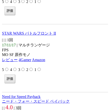
5
4
3
2
1
STAR WARS バトルフロント II
| |
| 1回
17/11/17
| マルチランゲージ
FPS
MO SF 原作モノ
レビュー
4Gamer
Amazon
5
4
3
2
1
Need for Speed Payback
ニード・フォー・スピード ペイバック
4.0
| |
| 3回