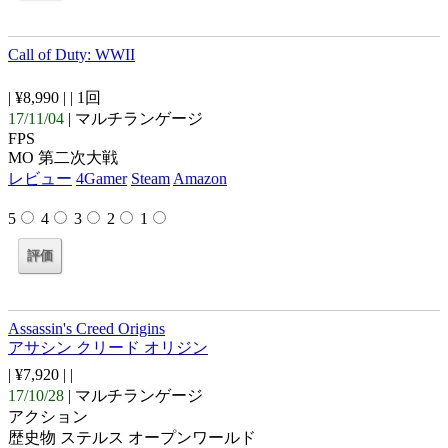
Call of Duty: WWII
| ¥8,990 |
| 1回
17/11/04
| マルチランゲージ
FPS
MO 第二次大戦
レビュー
4Gamer
Steam
Amazon
5
4
3
2
1
Assassin's Creed Origins
アサシン クリード オリジン
| ¥7,920 |
|
17/10/28
| マルチランゲージ
アクション
歴史物 ステルス オープンワールド