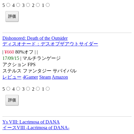
5
4
3
2
1
Dishonored: Death of the Outsider
ディスオナード：デスオブザアウトサイダー
|
¥660
80%オフ |
|
17/09/15
| マルチランゲージ
アクション FPS
ステルス ファンタジー サバイバル
レビュー
4Gamer
Steam
Amazon
5
4
3
2
1
Ys VIII: Lacrimosa of DANA
イースVIII -Lacrimosa of DANA-