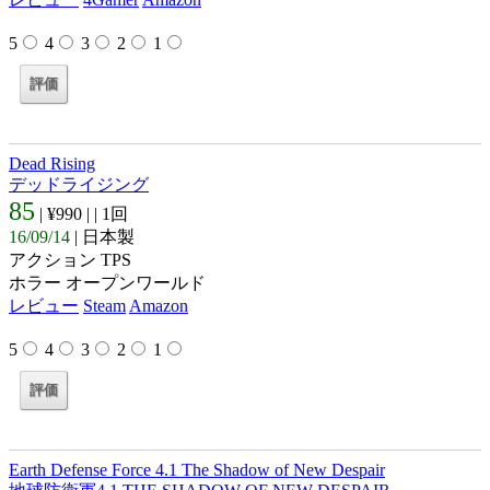
5
4
3
2
1
Dead Rising
デッドライジング
85
| ¥990 |
| 1回
16/09/14
| 日本製
アクション TPS
ホラー オープンワールド
レビュー
Steam
Amazon
5
4
3
2
1
Earth Defense Force 4.1 The Shadow of New Despair