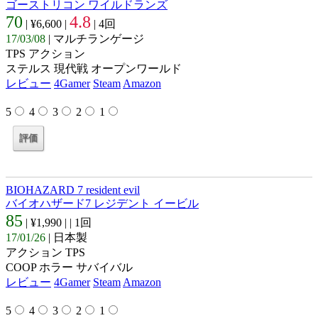
ゴーストリコン ワイルドランズ
70
4.8
| ¥6,600 |
| 4回
17/03/08
| マルチランゲージ
TPS アクション
ステルス 現代戦 オープンワールド
レビュー
4Gamer
Steam
Amazon
5
4
3
2
1
BIOHAZARD 7 resident evil
バイオハザード7 レジデント イービル
85
| ¥1,990 |
| 1回
17/01/26
| 日本製
アクション TPS
COOP ホラー サバイバル
レビュー
4Gamer
Steam
Amazon
5
4
3
2
1