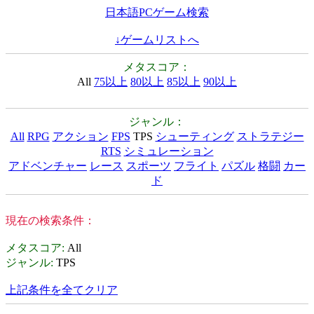
日本語PCゲーム検索
↓ゲームリストへ
メタスコア：
All
75以上
80以上
85以上
90以上
ジャンル：
All
RPG
アクション
FPS
TPS
シューティング
ストラテジー
RTS
シミュレーション
アドベンチャー
レース
スポーツ
フライト
パズル
格闘
カー
ド
現在の検索条件：
メタスコア
:
All
ジャンル
:
TPS
上記条件を全てクリア