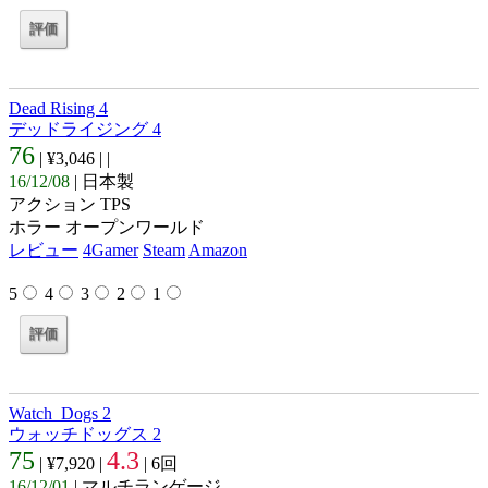
Dead Rising 4
デッドライジング 4
76
| ¥3,046 |
|
16/12/08
| 日本製
アクション TPS
ホラー オープンワールド
レビュー
4Gamer
Steam
Amazon
5
4
3
2
1
Watch_Dogs 2
ウォッチドッグス 2
75
4.3
| ¥7,920 |
| 6回
16/12/01
| マルチランゲージ