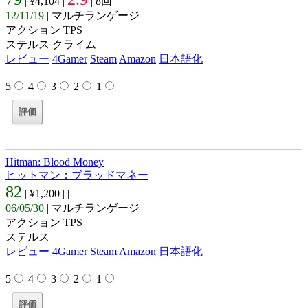
| ¥4,104 |
| 8回
12/11/19
| マルチランゲージ
アクション TPS
ステルス クライム
レビュー
4Gamer
Steam
Amazon
日本語化
5
4
3
2
1
Hitman: Blood Money
ヒットマン：ブラッドマネー
82
| ¥1,200 |
|
06/05/30
| マルチランゲージ
アクション TPS
ステルス
レビュー
4Gamer
Steam
Amazon
日本語化
5
4
3
2
1