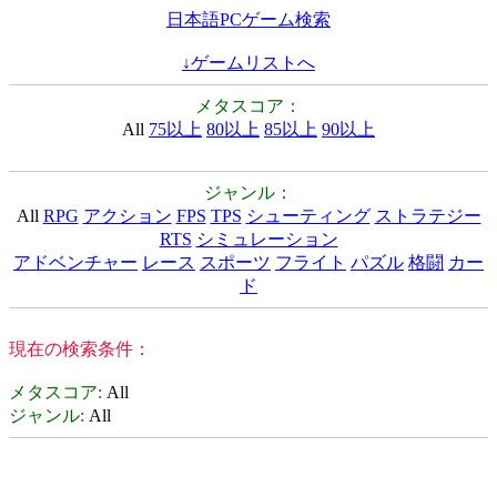
日本語PCゲーム検索
↓ゲームリストへ
メタスコア：
All
75以上
80以上
85以上
90以上
ジャンル：
All
RPG
アクション
FPS
TPS
シューティング
ストラテジー
RTS
シミュレーション
アドベンチャー
レース
スポーツ
フライト
パズル
格闘
カー
ド
現在の検索条件：
メタスコア
:
All
ジャンル
:
All