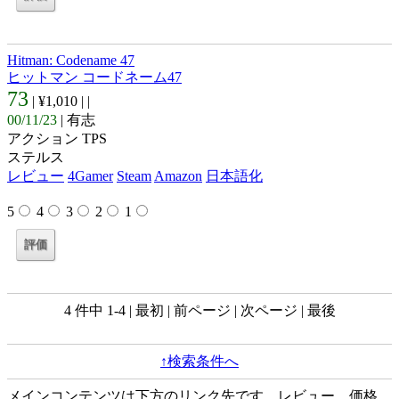
Hitman: Codename 47
ヒットマン コードネーム47
73
| ¥1,010 |
|
00/11/23
| 有志
アクション TPS
ステルス
レビュー
4Gamer
Steam
Amazon
日本語化
5
4
3
2
1
4 件中 1-4 | 最初 | 前ページ | 次ページ | 最後
↑検索条件へ
メインコンテンツは下方のリンク先です。レビュー、価格、