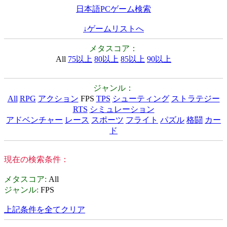
日本語PCゲーム検索
↓ゲームリストへ
メタスコア：
All
75以上
80以上
85以上
90以上
ジャンル：
All
RPG
アクション
FPS
TPS
シューティング
ストラテジー
RTS
シミュレーション
アドベンチャー
レース
スポーツ
フライト
パズル
格闘
カー
ド
現在の検索条件：
メタスコア
:
All
ジャンル
:
FPS
上記条件を全てクリア