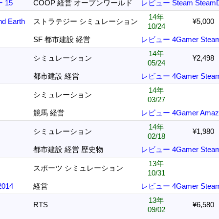
 15
COOP 経営 オープンワールド
レビュー
Steam
Steam
14年
nd Earth
ストラテジー シミュレーション
¥5,000
10/24
SF 都市建設 経営
レビュー
4Gamer
Stea
14年
シミュレーション
¥2,498
05/24
都市建設 経営
レビュー
4Gamer
Stea
14年
シミュレーション
03/27
競馬 経営
レビュー
4Gamer
Amaz
14年
シミュレーション
¥1,980
02/18
都市建設 経営 歴史物
レビュー
4Gamer
Stea
13年
スポーツ シミュレーション
10/31
014
経営
レビュー
4Gamer
Stea
13年
RTS
¥6,580
09/02