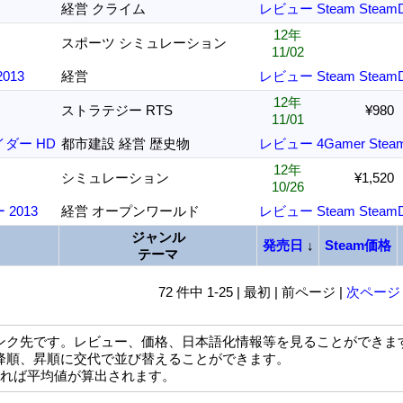
経営 クライム
レビュー
Steam
Steam
12年
スポーツ シミュレーション
11/02
013
経営
レビュー
Steam
Steam
12年
ストラテジー RTS
¥980
11/01
ダー HD
都市建設 経営 歴史物
レビュー
4Gamer
Stea
12年
シミュレーション
¥1,520
10/26
2013
経営 オープンワールド
レビュー
Steam
Steam
ジャンル
発売日
↓
Steam価格
テーマ
72 件中 1-25 | 最初 | 前ページ |
次ページ
ンク先です。レビュー、価格、日本語化情報等を見ることができま
降順、昇順に交代で並び替えることができます。
なれば平均値が算出されます。