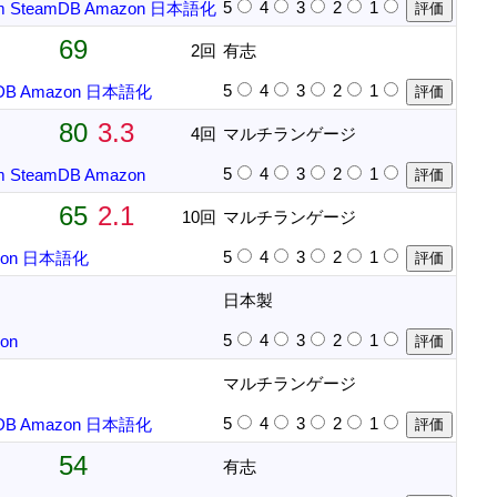
5
4
3
2
1
m
SteamDB
Amazon
日本語化
69
2回
有志
5
4
3
2
1
DB
Amazon
日本語化
80
3.3
4回
マルチランゲージ
5
4
3
2
1
m
SteamDB
Amazon
65
2.1
10回
マルチランゲージ
5
4
3
2
1
on
日本語化
日本製
5
4
3
2
1
on
マルチランゲージ
5
4
3
2
1
DB
Amazon
日本語化
54
有志