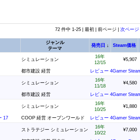
72 件中 1-25 | 最初 | 前ページ |
次ページ
ジャンル
発売日
↓
Steam価格
テーマ
16年
シミュレーション
¥5,907
12/15
都市建設 経営
レビュー
4Gamer
Stea
16年
シミュレーション
¥4,580
11/18
都市建設 経営
レビュー
4Gamer
Stea
16年
シミュレーション
¥1,880
10/25
 17
COOP 経営 オープンワールド
レビュー
4Gamer
Stea
16年
ストラテジー シミュレーション
¥7,000
10/22