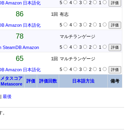
5
4
3
2
1
DB
Amazon
日本語化
86
1回
有志
5
4
3
2
1
DB
Amazon
日本語化
78
マルチランゲージ
5
4
3
2
1
m
SteamDB
Amazon
65
1回
マルチランゲージ
5
4
3
2
1
DB
Amazon
日本語化
メタスコア
評価
評価回数
日本語方法
備考
Metascore
|
最後
す。