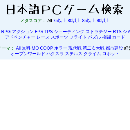
メタスコア：
All
75以上
80以上
85以上
90以上
l
RPG
アクション
FPS
TPS
シューティング
ストラテジー
RTS
シ
アドベンチャー
レース
スポーツ
フライト
パズル
格闘
カード
テーマ：
All
無料
MO
COOP
ホラー
現代戦
第二次大戦
都市建設
経
オープンワールド
ハクスラ
ステルス
クライム
ロボット