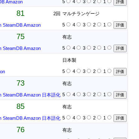
5
4
3
2
1
DB
Amazon
81
2回
マルチランゲージ
5
4
3
2
1
m
SteamDB
Amazon
75
有志
5
4
3
2
1
m
SteamDB
Amazon
日本製
5
4
3
2
1
on
73
有志
5
4
3
2
1
m
SteamDB
Amazon
日本語化
85
有志
5
4
3
2
1
m
SteamDB
Amazon
日本語化
76
有志