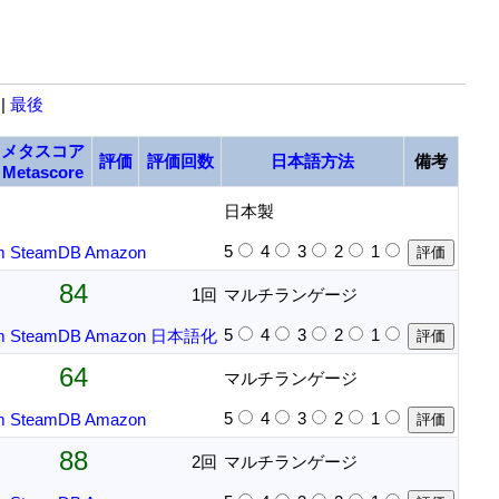
|
最後
メタスコア
評価
評価回数
日本語方法
備考
Metascore
日本製
5
4
3
2
1
m
SteamDB
Amazon
84
1回
マルチランゲージ
5
4
3
2
1
m
SteamDB
Amazon
日本語化
64
マルチランゲージ
5
4
3
2
1
m
SteamDB
Amazon
88
2回
マルチランゲージ