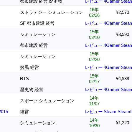
都市建設 経営 歴史物
レビュー
4Gamer
Stea
16年
ストラテジー シミュレーション
¥2,570
02/26
SF 都市建設 経営
レビュー
4Gamer
Stea
15年
シミュレーション
¥3,990
03/10
都市建設 経営
レビュー
4Gamer
Stea
15年
シミュレーション
02/20
競馬 経営
レビュー
4Gamer
Stea
15年
RTS
¥4,938
02/17
ラ
歴史物 経営
レビュー
4Gamer
Stea
14年
スポーツ シミュレーション
11/07
015
経営
レビュー
Steam
Steam
14年
シミュレーション
¥1,320
10/30