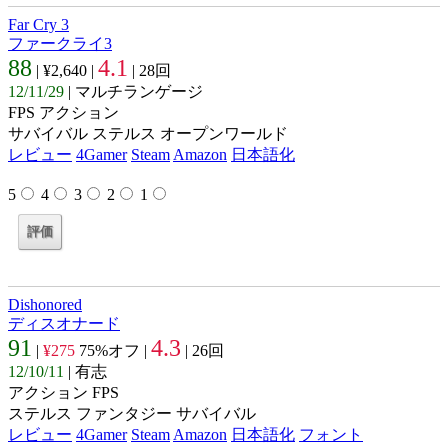
Far Cry 3
ファークライ3
88
4.1
| ¥2,640 |
| 28回
12/11/29
| マルチランゲージ
FPS アクション
サバイバル ステルス オープンワールド
レビュー
4Gamer
Steam
Amazon
日本語化
5
4
3
2
1
Dishonored
ディスオナード
91
4.3
|
¥275
75%オフ |
| 26回
12/10/11
| 有志
アクション FPS
ステルス ファンタジー サバイバル
レビュー
4Gamer
Steam
Amazon
日本語化
フォント