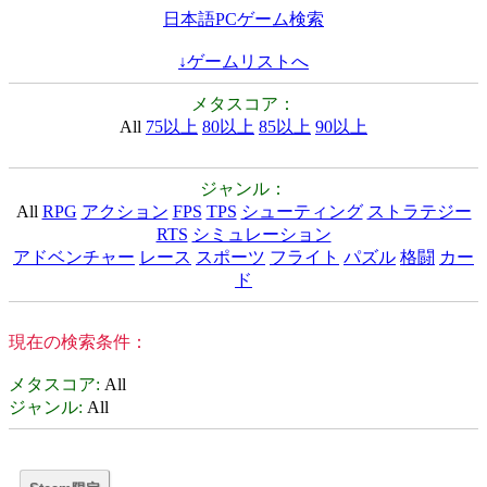
日本語PCゲーム検索
↓ゲームリストへ
メタスコア：
All
75以上
80以上
85以上
90以上
ジャンル：
All
RPG
アクション
FPS
TPS
シューティング
ストラテジー
RTS
シミュレーション
アドベンチャー
レース
スポーツ
フライト
パズル
格闘
カー
ド
現在の検索条件：
メタスコア
:
All
ジャンル
:
All