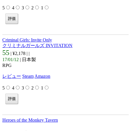
5
4
3
2
1
Criminal Girls: Invite Only
クリミナルガールズ INVITATION
55
| ¥2,178 |
|
17/01/12
| 日本製
RPG
レビュー
Steam
Amazon
5
4
3
2
1
Heroes of the Monkey Tavern