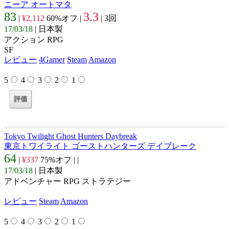
ニーア オートマタ
83
3.3
|
¥2,112
60%オフ |
| 3回
17/03/18
| 日本製
アクション RPG
SF
レビュー
4Gamer
Steam
Amazon
5
4
3
2
1
Tokyo Twilight Ghost Hunters Daybreak
東京トワイライト ゴーストハンターズ デイブレーク
64
|
¥337
75%オフ |
|
17/03/18
| 日本製
アドベンチャー RPG ストラテジー
レビュー
Steam
Amazon
5
4
3
2
1