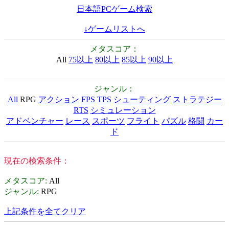
日本語PCゲーム検索
↓ゲームリストへ
メタスコア：
All
75以上
80以上
85以上
90以上
ジャンル：
All
RPG
アクション
FPS
TPS
シューティング
ストラテジー
RTS
シミュレーション
アドベンチャー
レース
スポーツ
フライト
パズル
格闘
カー
ド
現在の検索条件：
メタスコア
:
All
ジャンル
:
RPG
上記条件を全てクリア