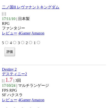
二ノ国II レヴァナントキングダム
| |
|
17/11/10
| 日本製
RPG
ファンタジー
レビュー
4Gamer
Amazon
5
4
3
2
1
Destiny 2
デスティニー2
1.7
| |
| 3回
17/10/24
| マルチランゲージ
FPS RPG
SF ハクスラ
レビュー
4Gamer
Amazon