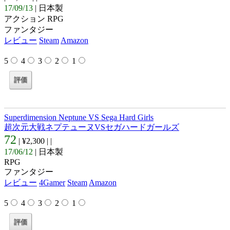
17/09/13
| 日本製
アクション RPG
ファンタジー
レビュー
Steam
Amazon
5
4
3
2
1
Superdimension Neptune VS Sega Hard Girls
超次元大戦ネプテューヌVSセガハードガールズ
72
| ¥2,300 |
|
17/06/12
| 日本製
RPG
ファンタジー
レビュー
4Gamer
Steam
Amazon
5
4
3
2
1