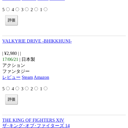
5
4
3
2
1
VALKYRIE DRIVE -BHIKKHUNI-
| ¥2,980 |
|
17/06/21
| 日本製
アクション
ファンタジー
レビュー
Steam
Amazon
5
4
3
2
1
THE KING OF FIGHTERS XIV
ザ･キング･オブ･ファイターズ 14