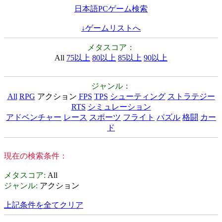
日本語PCゲーム検索
↓ゲームリストへ
メタスコア：
All
75以上
80以上
85以上
90以上
ジャンル：
All
RPG
アクション
FPS
TPS
シューティング
ストラテジー
RTS
シミュレーション
アドベンチャー
レース
スポーツ
フライト
パズル
格闘
カー
ド
現在の検索条件：
メタスコア
:
All
ジャンル
:
アクション
上記条件を全てクリア