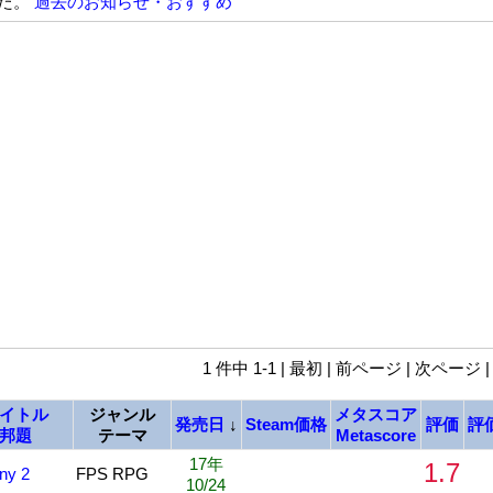
た。
過去のお知らせ・おすすめ
1 件中 1-1 | 最初 | 前ページ | 次ページ 
イトル
ジャンル
メタスコア
発売日
↓
Steam価格
評価
評
邦題
テーマ
Metascore
17年
1.7
ny 2
FPS RPG
10/24