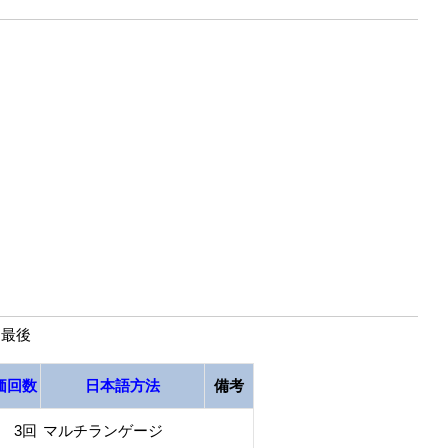
| 最後
価回数
日本語方法
備考
3回
マルチランゲージ