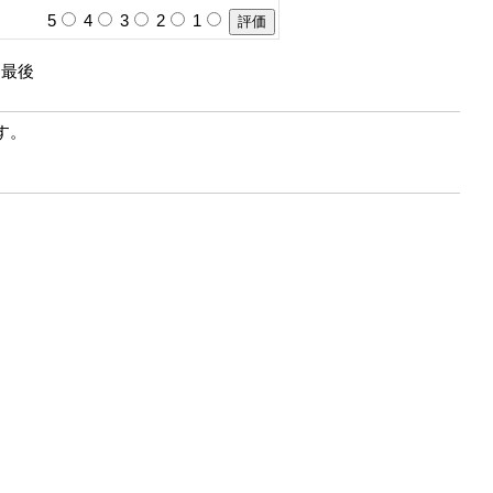
5
4
3
2
1
| 最後
す。