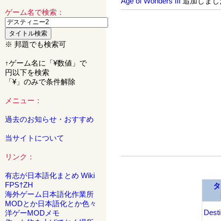
Age of Wonders III
追加しまし
ゲーム名で検索：
※ 邦題でも検索可
↑ゲーム名に「¥数値」で
円以下を検索
「¥」のみで条件解除
メニュー：
過去のお知らせ・おすすめ
当サイトについて
リンク：
有志が日本語化まとめ Wiki
FPS†ZH
タ
海外ゲーム日本語化作業所
MODとか日本語化とか色々
Desti
洋ゲーMODメモ