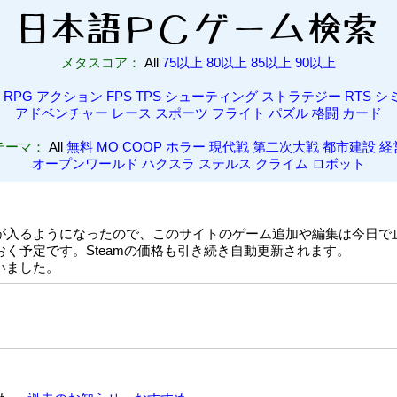
メタスコア：
All
75以上
80以上
85以上
90以上
l
RPG
アクション
FPS
TPS
シューティング
ストラテジー
RTS
シ
アドベンチャー
レース
スポーツ
フライト
パズル
格闘
カード
テーマ：
All
無料
MO
COOP
ホラー
現代戦
第二次大戦
都市建設
経
オープンワールド
ハクスラ
ステルス
クライム
ロボット
が入るようになったので、このサイトのゲーム追加や編集は今日で
く予定です。Steamの価格も引き続き自動更新されます。
いました。