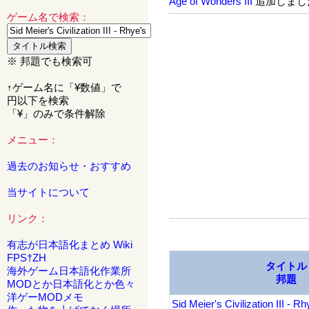
Age of Wonders III
追加しまし
ゲーム名で検索：
※ 邦題でも検索可
↑ゲーム名に「¥数値」で
円以下を検索
「¥」のみで条件解除
メニュー：
過去のお知らせ・おすすめ
当サイトについて
リンク：
有志が日本語化まとめ Wiki
FPS†ZH
タイトル
海外ゲーム日本語化作業所
邦題
MODとか日本語化とか色々
洋ゲーMODメモ
Sid Meier's Civilization III - Rh