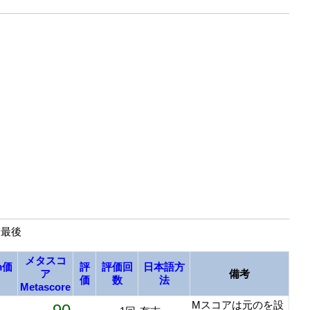
| 最後
メタスコ
m価
評
評価回
日本語方
ア
備考
価
数
法
Metascore
Mスコアは元のを設