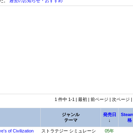
た。
過去のお知らせ・おすすめ
1 件中 1-1 | 最初 | 前ページ | 次ページ 
ジャンル
発売日
Stea
テーマ
↓
格
ye's of Civilization
ストラテジー シミュレーシ
05年