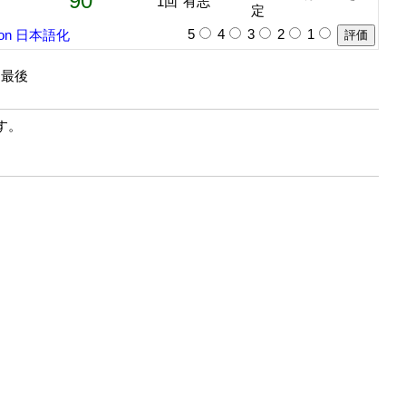
90
1回
有志
定
5
4
3
2
1
on
日本語化
| 最後
す。