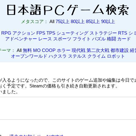
メタスコア：
All
75以上
80以上
85以上
90以上
l
RPG
アクション
FPS
TPS
シューティング
ストラテジー
RTS
シ
アドベンチャー
レース
スポーツ
フライト
パズル
格闘
カード
テーマ：
All
無料
MO
COOP
ホラー
現代戦
第二次大戦
都市建設
経
オープンワールド
ハクスラ
ステルス
クライム
ロボット
が入るようになったので、このサイトのゲーム追加や編集は今日で
く予定です。Steamの価格も引き続き自動更新されます。
いました。