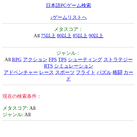
日本語PCゲーム検索
↓ゲームリストへ
メタスコア：
All
75以上
80以上
85以上
90以上
ジャンル：
All
RPG
アクション
FPS
TPS
シューティング
ストラテジー
RTS
シミュレーション
アドベンチャー
レース
スポーツ
フライト
パズル
格闘
カー
ド
現在の検索条件：
メタスコア
:
All
ジャンル
:
All