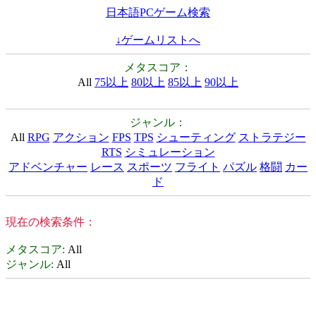
日本語PCゲーム検索
↓ゲームリストへ
メタスコア：
All
75以上
80以上
85以上
90以上
ジャンル：
All
RPG
アクション
FPS
TPS
シューティング
ストラテジー
RTS
シミュレーション
アドベンチャー
レース
スポーツ
フライト
パズル
格闘
カー
ド
現在の検索条件：
メタスコア
:
All
ジャンル
:
All