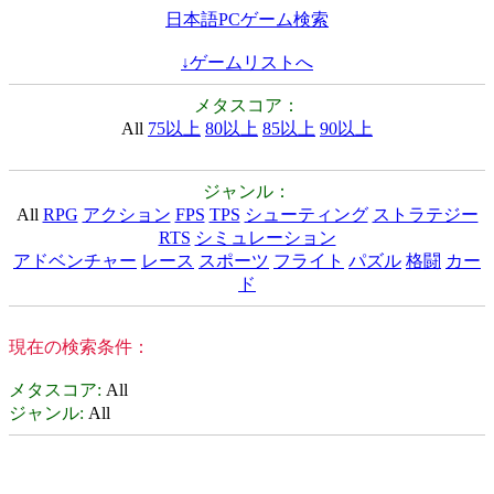
日本語PCゲーム検索
↓ゲームリストへ
メタスコア：
All
75以上
80以上
85以上
90以上
ジャンル：
All
RPG
アクション
FPS
TPS
シューティング
ストラテジー
RTS
シミュレーション
アドベンチャー
レース
スポーツ
フライト
パズル
格闘
カー
ド
現在の検索条件：
メタスコア
:
All
ジャンル
:
All