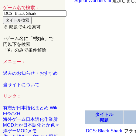
Age of Wonders III
追加しまし
ゲーム名で検索：
※ 邦題でも検索可
↑ゲーム名に「¥数値」で
円以下を検索
「¥」のみで条件解除
メニュー：
過去のお知らせ・おすすめ
当サイトについて
リンク：
有志が日本語化まとめ Wiki
FPS†ZH
タイトル
海外ゲーム日本語化作業所
邦題
MODとか日本語化とか色々
洋ゲーMODメモ
DCS: Black Shark
フラ