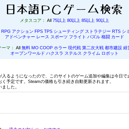
メタスコア：
All
75以上
80以上
85以上
90以上
l
RPG
アクション
FPS
TPS
シューティング
ストラテジー
RTS
シ
アドベンチャー
レース
スポーツ
フライト
パズル
格闘
カード
テーマ：
All
無料
MO
COOP
ホラー
現代戦
第二次大戦
都市建設
経
オープンワールド
ハクスラ
ステルス
クライム
ロボット
が入るようになったので、このサイトのゲーム追加や編集は今日で
く予定です。Steamの価格も引き続き自動更新されます。
いました。