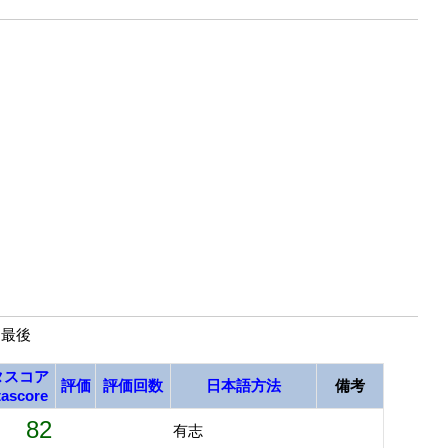
| 最後
タスコア
評価
評価回数
日本語方法
備考
ascore
82
有志