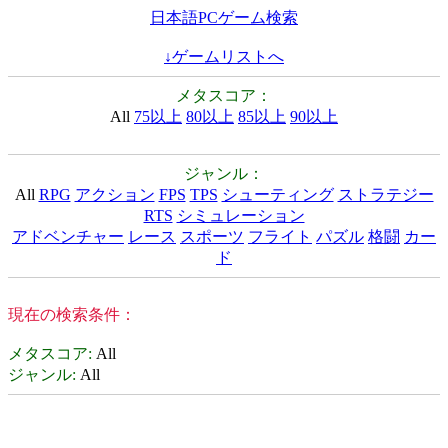
日本語PCゲーム検索
↓ゲームリストへ
メタスコア：
All
75以上
80以上
85以上
90以上
ジャンル：
All
RPG
アクション
FPS
TPS
シューティング
ストラテジー
RTS
シミュレーション
アドベンチャー
レース
スポーツ
フライト
パズル
格闘
カー
ド
現在の検索条件：
メタスコア
:
All
ジャンル
:
All