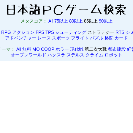
メタスコア：
All
75以上
80以上
85以上
90以上
RPG
アクション
FPS
TPS
シューティング
ストラテジー
RTS
シ
アドベンチャー
レース
スポーツ
フライト
パズル
格闘
カード
テーマ：
All
無料
MO
COOP
ホラー
現代戦
第二次大戦
都市建設
経
オープンワールド
ハクスラ
ステルス
クライム
ロボット