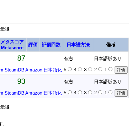
| 最後
メタスコア
評価
評価回数
日本語方法
備考
Metascore
87
有志
日本語版あり
5
4
3
2
1
am
SteamDB
Amazon
日本語化
93
有志
日本語版あり
5
4
3
2
1
am
SteamDB
Amazon
日本語化
| 最後
す。