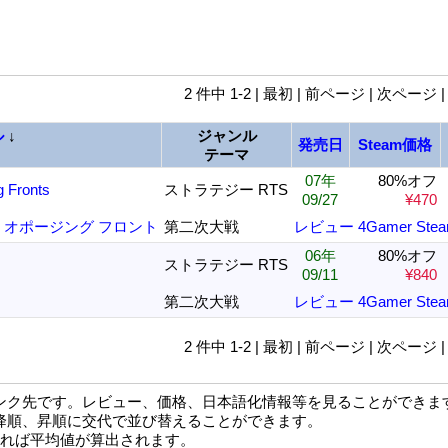
2 件中 1-2 | 最初 | 前ページ | 次ページ 
ル
↓
ジャンル
発売日
Steam価格
テーマ
07年
80%オフ
 Fronts
ストラテジー RTS
09/27
¥470
：オポージング フロント
第二次大戦
レビュー
4Gamer
Ste
06年
80%オフ
ストラテジー RTS
09/11
¥840
第二次大戦
レビュー
4Gamer
Ste
2 件中 1-2 | 最初 | 前ページ | 次ページ 
ンク先です。レビュー、価格、日本語化情報等を見ることができま
降順、昇順に交代で並び替えることができます。
なれば平均値が算出されます。