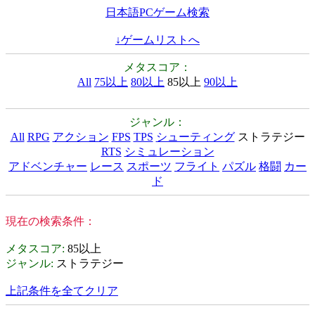
日本語PCゲーム検索
↓ゲームリストへ
メタスコア：
All
75以上
80以上
85以上
90以上
ジャンル：
All
RPG
アクション
FPS
TPS
シューティング
ストラテジー
RTS
シミュレーション
アドベンチャー
レース
スポーツ
フライト
パズル
格闘
カー
ド
現在の検索条件：
メタスコア
:
85以上
ジャンル
:
ストラテジー
上記条件を全てクリア