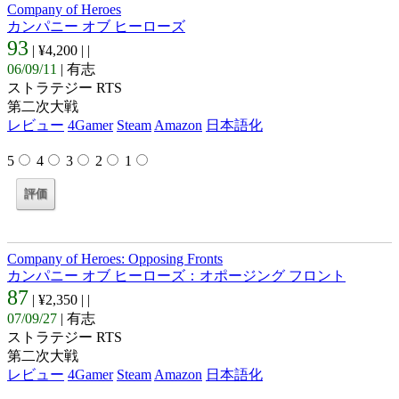
Company of Heroes
カンパニー オブ ヒーローズ
93
| ¥4,200 |
|
06/09/11
| 有志
ストラテジー RTS
第二次大戦
レビュー
4Gamer
Steam
Amazon
日本語化
5
4
3
2
1
Company of Heroes: Opposing Fronts
カンパニー オブ ヒーローズ：オポージング フロント
87
| ¥2,350 |
|
07/09/27
| 有志
ストラテジー RTS
第二次大戦
レビュー
4Gamer
Steam
Amazon
日本語化