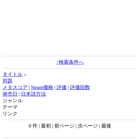
↑検索条件へ
タイトル
↓
邦題
メタスコア
|
Steam価格
|
評価
|
評価回数
発売日
|
日本語方法
ジャンル
テーマ
リンク
0 件 | 最初 | 前ページ | 次ページ | 最後