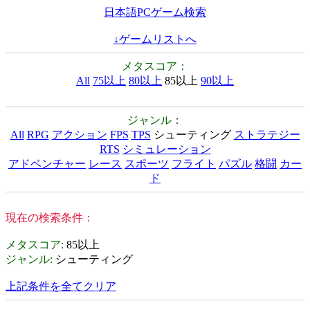
日本語PCゲーム検索
↓ゲームリストへ
メタスコア：
All
75以上
80以上
85以上
90以上
ジャンル：
All
RPG
アクション
FPS
TPS
シューティング
ストラテジー
RTS
シミュレーション
アドベンチャー
レース
スポーツ
フライト
パズル
格闘
カー
ド
現在の検索条件：
メタスコア
:
85以上
ジャンル
:
シューティング
上記条件を全てクリア