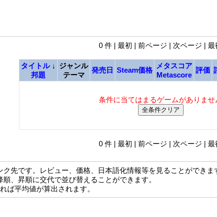
0 件 | 最初 | 前ページ | 次ページ | 
タイトル
↓
ジャンル
メタスコア
発売日
Steam価格
評価
邦題
テーマ
Metascore
条件に当てはまるゲームがありませ
0 件 | 最初 | 前ページ | 次ページ | 
ンク先です。レビュー、価格、日本語化情報等を見ることができま
降順、昇順に交代で並び替えることができます。
なれば平均値が算出されます。