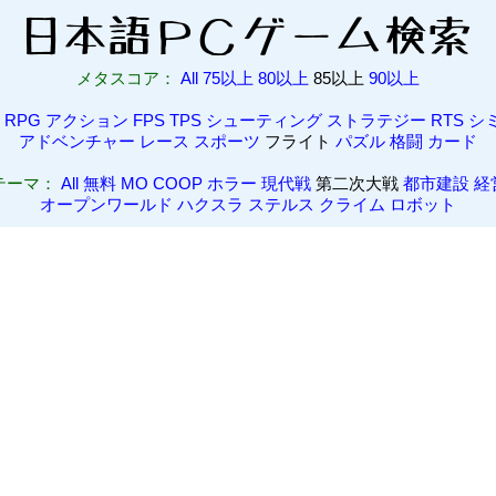
メタスコア：
All
75以上
80以上
85以上
90以上
RPG
アクション
FPS
TPS
シューティング
ストラテジー
RTS
シ
アドベンチャー
レース
スポーツ
フライト
パズル
格闘
カード
テーマ：
All
無料
MO
COOP
ホラー
現代戦
第二次大戦
都市建設
経
オープンワールド
ハクスラ
ステルス
クライム
ロボット