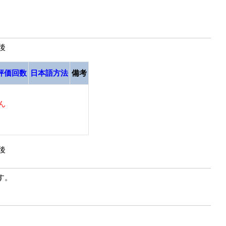
最後
評価回数
日本語方法
備考
ん
最後
す。