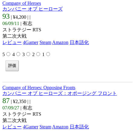
Company of Heroes
カンパニー オブ ヒーローズ
93
| ¥4,200 |
|
06/09/11
| 有志
ストラテジー RTS
第二次大戦
レビュー
4Gamer
Steam
Amazon
日本語化
5
4
3
2
1
Company of Heroes: Opposing Fronts
カンパニー オブ ヒーローズ：オポージング フロント
87
| ¥2,350 |
|
07/09/27
| 有志
ストラテジー RTS
第二次大戦
レビュー
4Gamer
Steam
Amazon
日本語化