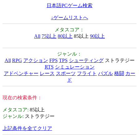
日本語PCゲーム検索
↓ゲームリストへ
メタスコア：
All
75以上
80以上
85以上
90以上
ジャンル：
All
RPG
アクション
FPS
TPS
シューティング
ストラテジー
RTS
シミュレーション
アドベンチャー
レース
スポーツ
フライト
パズル
格闘
カー
ド
現在の検索条件：
メタスコア
:
85以上
ジャンル
:
ストラテジー
上記条件を全てクリア