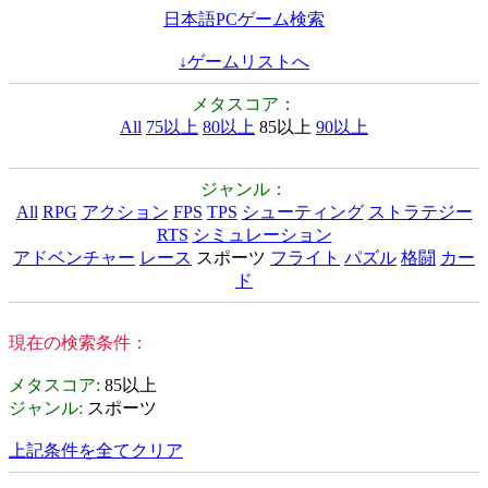
日本語PCゲーム検索
↓ゲームリストへ
メタスコア：
All
75以上
80以上
85以上
90以上
ジャンル：
All
RPG
アクション
FPS
TPS
シューティング
ストラテジー
RTS
シミュレーション
アドベンチャー
レース
スポーツ
フライト
パズル
格闘
カー
ド
現在の検索条件：
メタスコア
:
85以上
ジャンル
:
スポーツ
上記条件を全てクリア