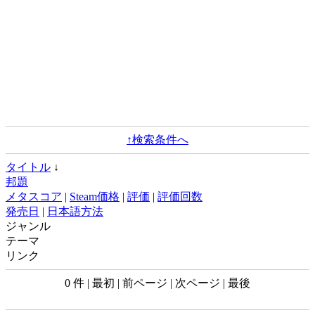
↑検索条件へ
タイトル
↓
邦題
メタスコア
|
Steam価格
|
評価
|
評価回数
発売日
|
日本語方法
ジャンル
テーマ
リンク
0 件 | 最初 | 前ページ | 次ページ | 最後