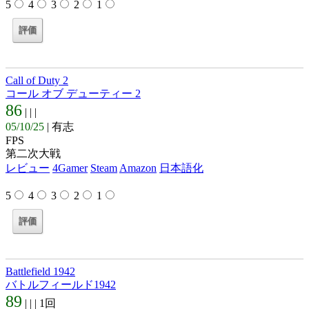
5
4
3
2
1
Call of Duty 2
コール オブ デューティー 2
86
| |
|
05/10/25
| 有志
FPS
第二次大戦
レビュー
4Gamer
Steam
Amazon
日本語化
5
4
3
2
1
Battlefield 1942
バトルフィールド1942
89
| |
| 1回