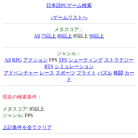
日本語PCゲーム検索
↓ゲームリストへ
メタスコア：
All
75以上
80以上
85以上
90以上
ジャンル：
All
RPG
アクション
FPS
TPS
シューティング
ストラテジー
RTS
シミュレーション
アドベンチャー
レース
スポーツ
フライト
パズル
格闘
カー
ド
現在の検索条件：
メタスコア
:
85以上
ジャンル
:
FPS
上記条件を全てクリア