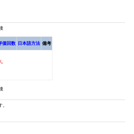
最後
評価回数
日本語方法
備考
ん
最後
す。