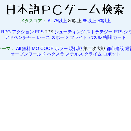
メタスコア：
All
75以上
80以上
85以上
90以上
RPG
アクション
FPS
TPS
シューティング
ストラテジー
RTS
シ
アドベンチャー
レース
スポーツ
フライト
パズル
格闘
カード
テーマ：
All
無料
MO
COOP
ホラー
現代戦
第二次大戦
都市建設
経
オープンワールド
ハクスラ
ステルス
クライム
ロボット