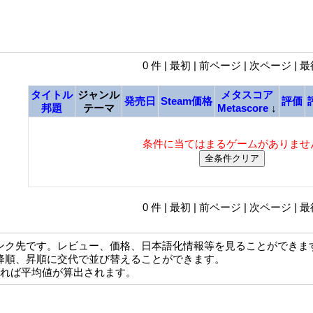
0 件 | 最初 | 前ページ | 次ページ | 
タイトル
ジャンル
メタスコア
発売日
Steam価格
評価
邦題
テーマ
Metascore
↓
条件に当てはまるゲームがありませ
0 件 | 最初 | 前ページ | 次ページ | 
ンク先です。レビュー、価格、日本語化情報等を見ることができま
降順、昇順に交代で並び替えることができます。
なれば平均値が算出されます。