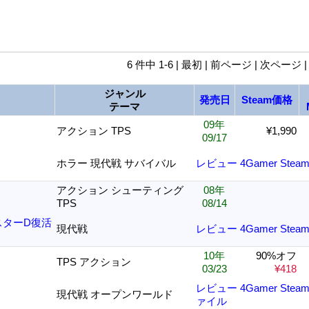
6 件中 1-6 | 最初 | 前ページ | 次ページ 
ジャンル
発売日
Steam価格
テーマ
09年
アクション TPS
¥1,990
09/17
ホラー 現代戦 サバイバル
レビュー
4Gamer
Stea
アクション シューティング
08年
TPS
08/14
スターD復活
現代戦
レビュー
4Gamer
Stea
10年
90%オフ
TPS アクション
03/23
¥418
レビュー
4Gamer
Stea
現代戦 オープンワールド
ァイル