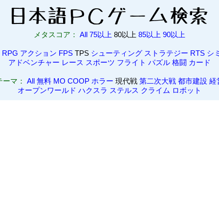
メタスコア：
All
75以上
80以上
85以上
90以上
RPG
アクション
FPS
TPS
シューティング
ストラテジー
RTS
シ
アドベンチャー
レース
スポーツ
フライト
パズル
格闘
カード
テーマ：
All
無料
MO
COOP
ホラー
現代戦
第二次大戦
都市建設
経
オープンワールド
ハクスラ
ステルス
クライム
ロボット