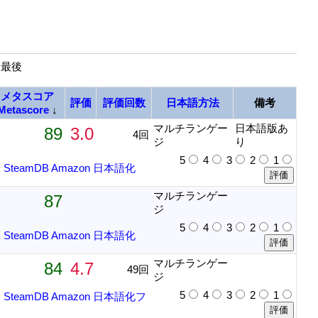
| 最後
メタスコア
評価
評価回数
日本語方法
備考
Metascore
↓
マルチランゲー
日本語版あ
89
3.0
4回
ジ
り
5
4
3
2
1
m
SteamDB
Amazon
日本語化
マルチランゲー
87
ジ
5
4
3
2
1
m
SteamDB
Amazon
日本語化
マルチランゲー
84
4.7
49回
ジ
5
4
3
2
1
m
SteamDB
Amazon
日本語化フ