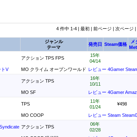
4 件中 1-4 | 最初 | 前ページ | 次ページ 
ジャンル
メ
発売日
Steam価格
テーマ
Met
15年
アクション TPS FPS
04/14
トV
MO クライム オープンワールド
レビュー
4Gamer
Stea
16年
アクション TPS
10/11
MO SF
レビュー
4Gamer
Amaz
11年
TPS
¥498
01/24
MO COOP
レビュー
Steam
Steam
06年
Syndicate
アクション TPS
02/28