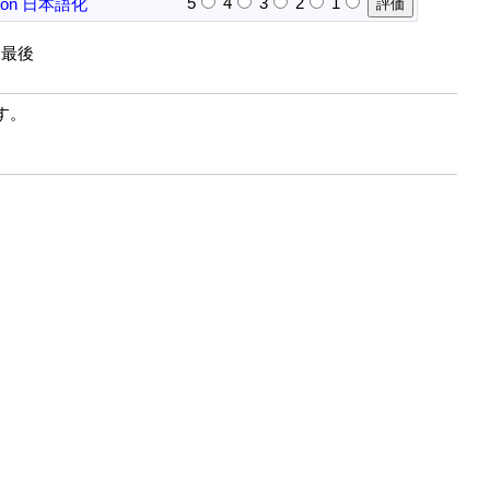
5
4
3
2
1
on
日本語化
| 最後
す。