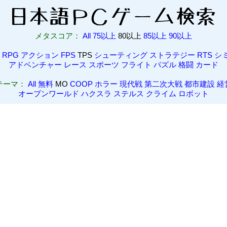
メタスコア：
All
75以上
80以上
85以上
90以上
RPG
アクション
FPS
TPS
シューティング
ストラテジー
RTS
シ
アドベンチャー
レース
スポーツ
フライト
パズル
格闘
カード
テーマ：
All
無料
MO
COOP
ホラー
現代戦
第二次大戦
都市建設
経
オープンワールド
ハクスラ
ステルス
クライム
ロボット