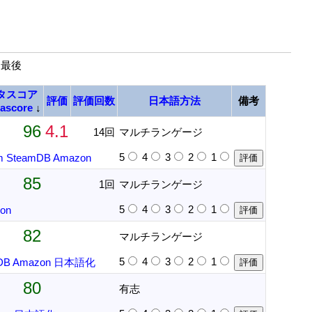
| 最後
タスコア
評価
評価回数
日本語方法
備考
ascore
↓
96
4.1
14回
マルチランゲージ
5
4
3
2
1
m
SteamDB
Amazon
85
1回
マルチランゲージ
5
4
3
2
1
on
82
マルチランゲージ
5
4
3
2
1
DB
Amazon
日本語化
80
有志