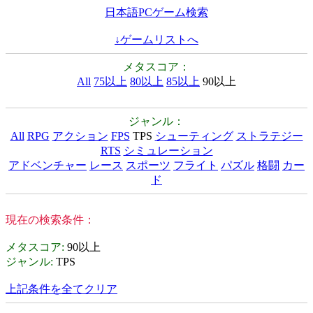
日本語PCゲーム検索
↓ゲームリストへ
メタスコア：
All
75以上
80以上
85以上
90以上
ジャンル：
All
RPG
アクション
FPS
TPS
シューティング
ストラテジー
RTS
シミュレーション
アドベンチャー
レース
スポーツ
フライト
パズル
格闘
カー
ド
現在の検索条件：
メタスコア
:
90以上
ジャンル
:
TPS
上記条件を全てクリア