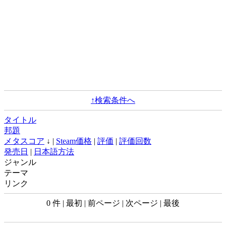
↑検索条件へ
タイトル
邦題
メタスコア
↓ |
Steam価格
|
評価
|
評価回数
発売日
|
日本語方法
ジャンル
テーマ
リンク
0 件 | 最初 | 前ページ | 次ページ | 最後