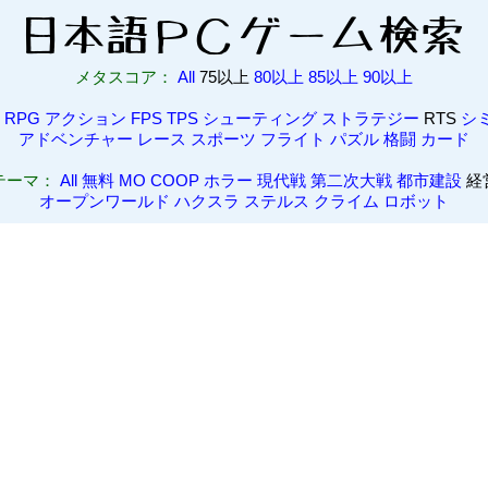
メタスコア：
All
75以上
80以上
85以上
90以上
RPG
アクション
FPS
TPS
シューティング
ストラテジー
RTS
シ
アドベンチャー
レース
スポーツ
フライト
パズル
格闘
カード
テーマ：
All
無料
MO
COOP
ホラー
現代戦
第二次大戦
都市建設
経
オープンワールド
ハクスラ
ステルス
クライム
ロボット