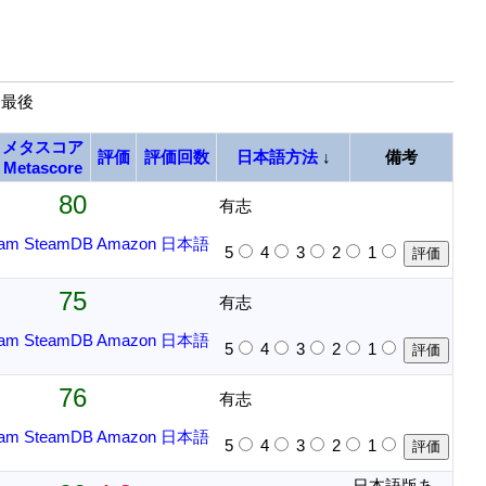
| 最後
メタスコア
評価
評価回数
日本語方法
↓
備考
Metascore
80
有志
eam
SteamDB
Amazon
日本語
5
4
3
2
1
75
有志
eam
SteamDB
Amazon
日本語
5
4
3
2
1
76
有志
eam
SteamDB
Amazon
日本語
5
4
3
2
1
日本語版あ