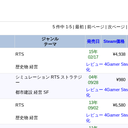
5 件中 1-5 | 最初 | 前ページ | 次ページ 
ジャンル
発売日
Steam価格
テーマ
15年
RTS
¥4,938
02/17
レビュー
4Gamer
St
歴史物 経営
化
シミュレーション RTS ストラテジ
04年
¥980
ー
09/28
レビュー
4Gamer
St
都市建設 経営 SF
化
13年
RTS
¥6,580
09/02
レビュー
4Gamer
St
歴史物 経営
化
11年