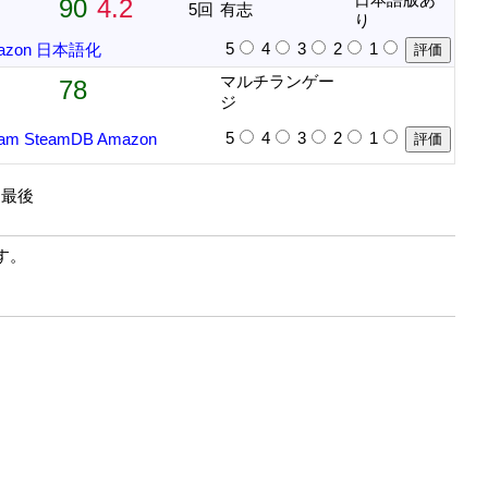
90
4.2
5回
有志
り
5
4
3
2
1
azon
日本語化
マルチランゲー
78
ジ
5
4
3
2
1
eam
SteamDB
Amazon
| 最後
す。