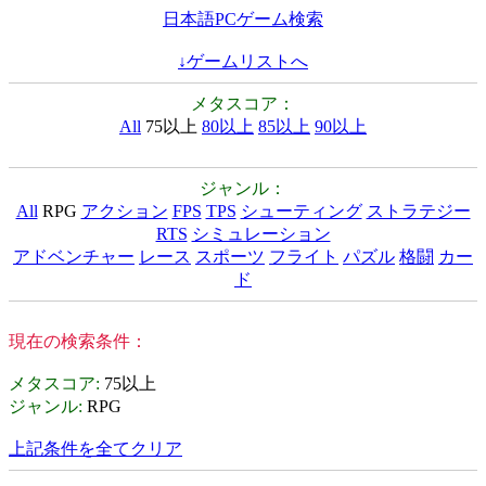
日本語PCゲーム検索
↓ゲームリストへ
メタスコア：
All
75以上
80以上
85以上
90以上
ジャンル：
All
RPG
アクション
FPS
TPS
シューティング
ストラテジー
RTS
シミュレーション
アドベンチャー
レース
スポーツ
フライト
パズル
格闘
カー
ド
現在の検索条件：
メタスコア
:
75以上
ジャンル
:
RPG
上記条件を全てクリア