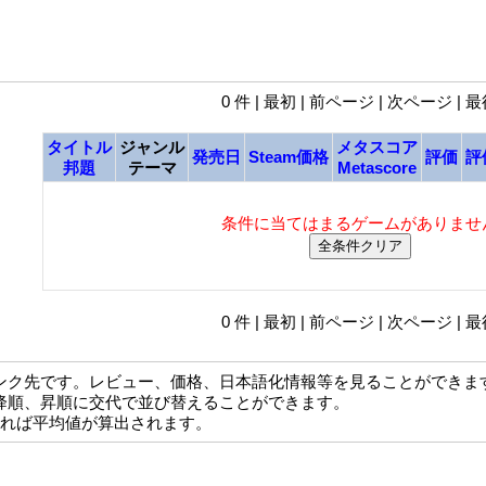
0 件 | 最初 | 前ページ | 次ページ | 
タイトル
ジャンル
メタスコア
発売日
Steam価格
評価
評
邦題
テーマ
Metascore
条件に当てはまるゲームがありませ
0 件 | 最初 | 前ページ | 次ページ | 
ンク先です。レビュー、価格、日本語化情報等を見ることができま
降順、昇順に交代で並び替えることができます。
なれば平均値が算出されます。