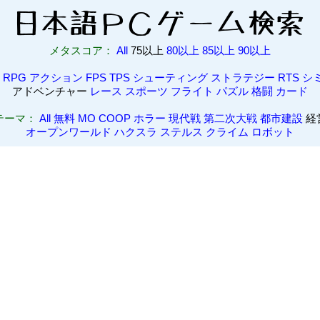
メタスコア：
All
75以上
80以上
85以上
90以上
RPG
アクション
FPS
TPS
シューティング
ストラテジー
RTS
シ
アドベンチャー
レース
スポーツ
フライト
パズル
格闘
カード
テーマ：
All
無料
MO
COOP
ホラー
現代戦
第二次大戦
都市建設
経
オープンワールド
ハクスラ
ステルス
クライム
ロボット