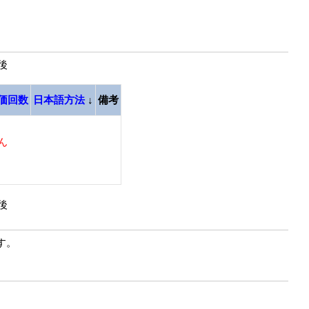
最後
価回数
日本語方法
↓
備考
ん
最後
す。