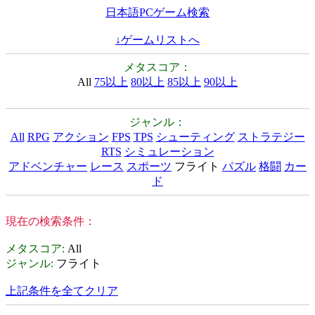
日本語PCゲーム検索
↓ゲームリストへ
メタスコア：
All
75以上
80以上
85以上
90以上
ジャンル：
All
RPG
アクション
FPS
TPS
シューティング
ストラテジー
RTS
シミュレーション
アドベンチャー
レース
スポーツ
フライト
パズル
格闘
カー
ド
現在の検索条件：
メタスコア
:
All
ジャンル
:
フライト
上記条件を全てクリア