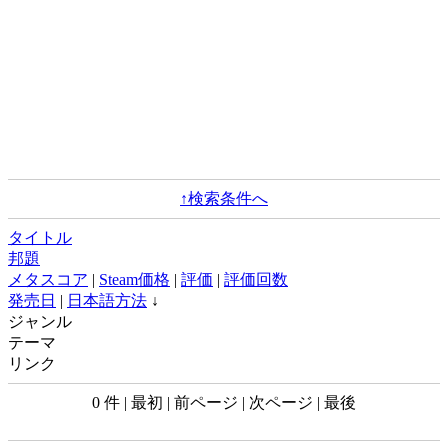
↑検索条件へ
タイトル
邦題
メタスコア
|
Steam価格
|
評価
|
評価回数
発売日
|
日本語方法
↓
ジャンル
テーマ
リンク
0 件 | 最初 | 前ページ | 次ページ | 最後