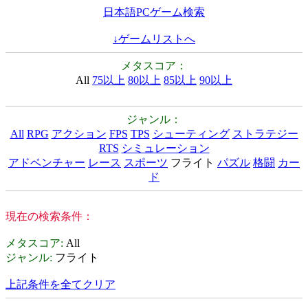
日本語PCゲーム検索
↓ゲームリストへ
メタスコア：
All
75以上
80以上
85以上
90以上
ジャンル：
All
RPG
アクション
FPS
TPS
シューティング
ストラテジー
RTS
シミュレーション
アドベンチャー
レース
スポーツ
フライト
パズル
格闘
カー
ド
現在の検索条件：
メタスコア
:
All
ジャンル
:
フライト
上記条件を全てクリア