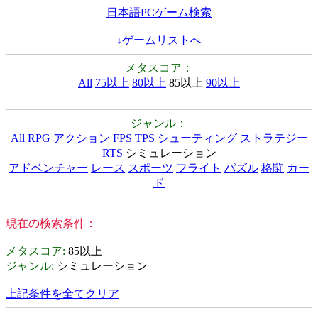
日本語PCゲーム検索
↓ゲームリストへ
メタスコア：
All
75以上
80以上
85以上
90以上
ジャンル：
All
RPG
アクション
FPS
TPS
シューティング
ストラテジー
RTS
シミュレーション
アドベンチャー
レース
スポーツ
フライト
パズル
格闘
カー
ド
現在の検索条件：
メタスコア
:
85以上
ジャンル
:
シミュレーション
上記条件を全てクリア