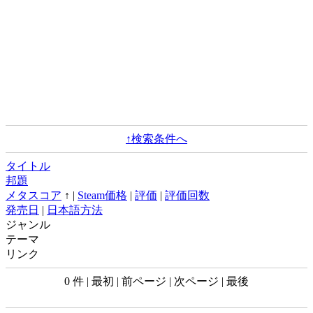
↑検索条件へ
タイトル
邦題
メタスコア
↑ |
Steam価格
|
評価
|
評価回数
発売日
|
日本語方法
ジャンル
テーマ
リンク
0 件 | 最初 | 前ページ | 次ページ | 最後