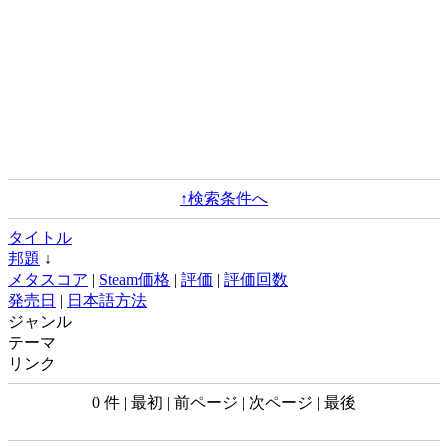
↑検索条件へ
タイトル
邦題
↓
メタスコア
|
Steam価格
|
評価
|
評価回数
発売日
|
日本語方法
ジャンル
テーマ
リンク
0 件 | 最初 | 前ページ | 次ページ | 最後