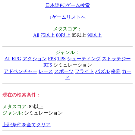
日本語PCゲーム検索
↓ゲームリストへ
メタスコア：
All
75以上
80以上
85以上
90以上
ジャンル：
All
RPG
アクション
FPS
TPS
シューティング
ストラテジー
RTS
シミュレーション
アドベンチャー
レース
スポーツ
フライト
パズル
格闘
カー
ド
現在の検索条件：
メタスコア
:
85以上
ジャンル
:
シミュレーション
上記条件を全てクリア