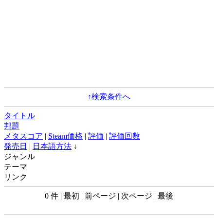
↑検索条件へ
タイトル
邦題
メタスコア
|
Steam価格
|
評価
|
評価回数
発売日
|
日本語方法
↓
ジャンル
テーマ
リンク
0 件 | 最初 | 前ページ | 次ページ | 最後