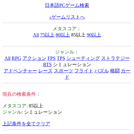
日本語PCゲーム検索
↓ゲームリストへ
メタスコア：
All
75以上
80以上
85以上
90以上
ジャンル：
All
RPG
アクション
FPS
TPS
シューティング
ストラテジー
RTS
シミュレーション
アドベンチャー
レース
スポーツ
フライト
パズル
格闘
カー
ド
現在の検索条件：
メタスコア
:
85以上
ジャンル
:
シミュレーション
上記条件を全てクリア