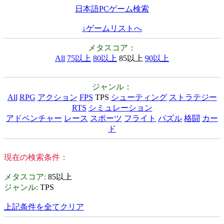
日本語PCゲーム検索
↓ゲームリストへ
メタスコア：
All
75以上
80以上
85以上
90以上
ジャンル：
All
RPG
アクション
FPS
TPS
シューティング
ストラテジー
RTS
シミュレーション
アドベンチャー
レース
スポーツ
フライト
パズル
格闘
カー
ド
現在の検索条件：
メタスコア
:
85以上
ジャンル
:
TPS
上記条件を全てクリア