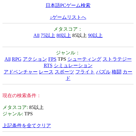
日本語PCゲーム検索
↓ゲームリストへ
メタスコア：
All
75以上
80以上
85以上
90以上
ジャンル：
All
RPG
アクション
FPS
TPS
シューティング
ストラテジー
RTS
シミュレーション
アドベンチャー
レース
スポーツ
フライト
パズル
格闘
カー
ド
現在の検索条件：
メタスコア
:
85以上
ジャンル
:
TPS
上記条件を全てクリア