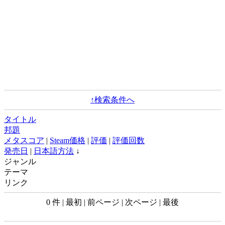
↑検索条件へ
タイトル
邦題
メタスコア
|
Steam価格
|
評価
|
評価回数
発売日
|
日本語方法
↓
ジャンル
テーマ
リンク
0 件 | 最初 | 前ページ | 次ページ | 最後