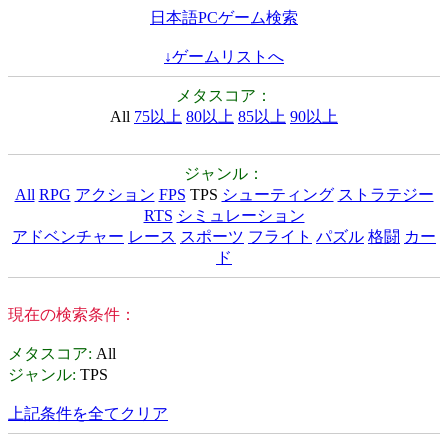
日本語PCゲーム検索
↓ゲームリストへ
メタスコア：
All
75以上
80以上
85以上
90以上
ジャンル：
All
RPG
アクション
FPS
TPS
シューティング
ストラテジー
RTS
シミュレーション
アドベンチャー
レース
スポーツ
フライト
パズル
格闘
カー
ド
現在の検索条件：
メタスコア
:
All
ジャンル
:
TPS
上記条件を全てクリア