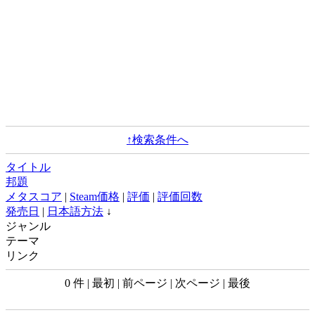
↑検索条件へ
タイトル
邦題
メタスコア
|
Steam価格
|
評価
|
評価回数
発売日
|
日本語方法
↓
ジャンル
テーマ
リンク
0 件 | 最初 | 前ページ | 次ページ | 最後