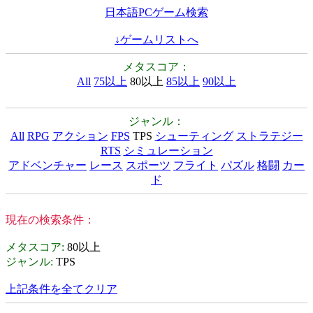
日本語PCゲーム検索
↓ゲームリストへ
メタスコア：
All
75以上
80以上
85以上
90以上
ジャンル：
All
RPG
アクション
FPS
TPS
シューティング
ストラテジー
RTS
シミュレーション
アドベンチャー
レース
スポーツ
フライト
パズル
格闘
カー
ド
現在の検索条件：
メタスコア
:
80以上
ジャンル
:
TPS
上記条件を全てクリア