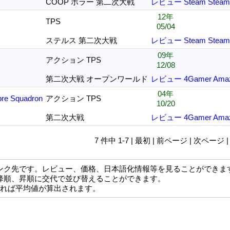
COOP ホラー 第二次大戦
レビュー
Steam
Stea
12年
TPS
05/04
ステルス 第二次大戦
レビュー
Steam
Stea
09年
アクション TPS
12/08
第二次大戦 オープンワールド
レビュー
4Gamer
Ama
04年
bre Squadron
アクション TPS
10/20
第二次大戦
レビュー
4Gamer
Ama
7 件中 1-7 | 最初 | 前ページ | 次ページ 
ンク先です。レビュー、価格、日本語化情報等を見ることができま
降順、昇順に交代で並び替えることができます。
なれば平均値が算出されます。