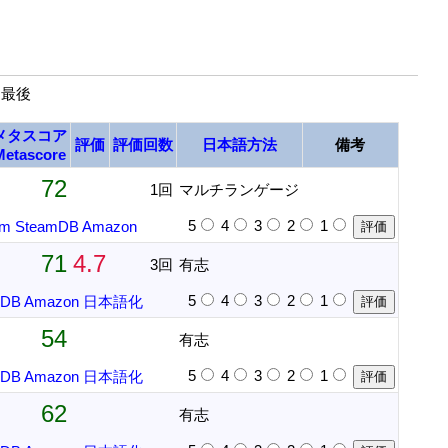
| 最後
メタスコア
評価
評価回数
日本語方法
備考
Metascore
72
1回
マルチランゲージ
5
4
3
2
1
am
SteamDB
Amazon
71
4.7
3回
有志
5
4
3
2
1
mDB
Amazon
日本語化
54
有志
5
4
3
2
1
mDB
Amazon
日本語化
62
有志