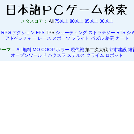
メタスコア：
All
75以上
80以上
85以上
90以上
RPG
アクション
FPS
TPS
シューティング
ストラテジー
RTS
シ
アドベンチャー
レース
スポーツ
フライト
パズル
格闘
カード
テーマ：
All
無料
MO
COOP
ホラー
現代戦
第二次大戦
都市建設
経
オープンワールド
ハクスラ
ステルス
クライム
ロボット