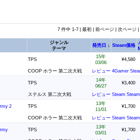
7 件中 1-7 | 最初 | 前ページ | 次ページ 
ジャンル
発売日
↓
Steam価格
テーマ
15年
TPS
¥4,580
03/06
COOP ホラー 第二次大戦
レビュー
4Gamer
Ste
14年
TPS
¥3,400
06/27
ステルス 第二次大戦
レビュー
Steam
Stea
13年
Army 2
TPS
¥1,700
11/01
COOP ホラー 第二次大戦
レビュー
Steam
Stea
13年
Army
TPS
¥1,700
03/01