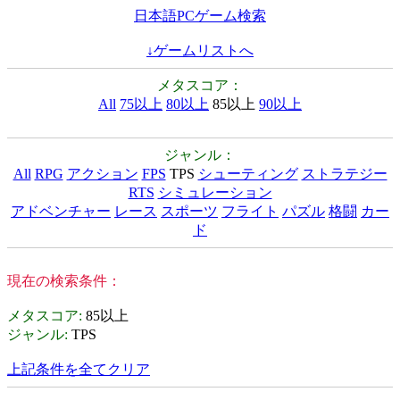
日本語PCゲーム検索
↓ゲームリストへ
メタスコア：
All
75以上
80以上
85以上
90以上
ジャンル：
All
RPG
アクション
FPS
TPS
シューティング
ストラテジー
RTS
シミュレーション
アドベンチャー
レース
スポーツ
フライト
パズル
格闘
カー
ド
現在の検索条件：
メタスコア
:
85以上
ジャンル
:
TPS
上記条件を全てクリア