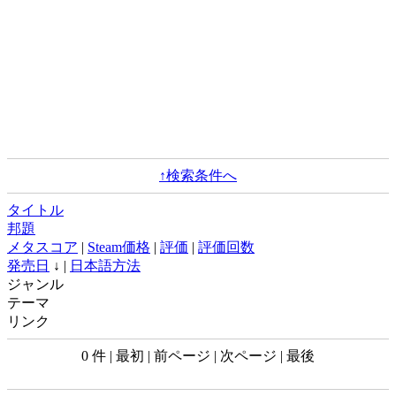
↑検索条件へ
タイトル
邦題
メタスコア
|
Steam価格
|
評価
|
評価回数
発売日
↓ |
日本語方法
ジャンル
テーマ
リンク
0 件 | 最初 | 前ページ | 次ページ | 最後