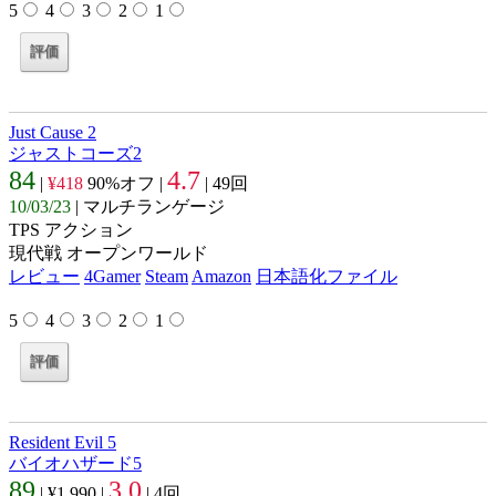
5
4
3
2
1
Just Cause 2
ジャストコーズ2
84
4.7
|
¥418
90%オフ |
| 49回
10/03/23
| マルチランゲージ
TPS アクション
現代戦 オープンワールド
レビュー
4Gamer
Steam
Amazon
日本語化ファイル
5
4
3
2
1
Resident Evil 5
バイオハザード5
89
3.0
| ¥1,990 |
| 4回