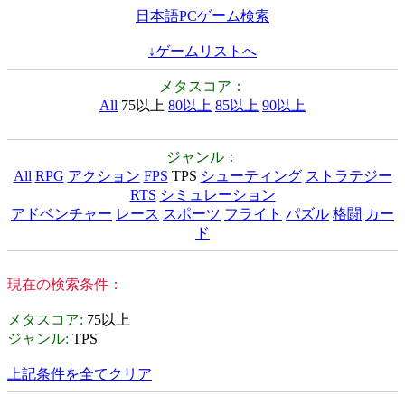
日本語PCゲーム検索
↓ゲームリストへ
メタスコア：
All
75以上
80以上
85以上
90以上
ジャンル：
All
RPG
アクション
FPS
TPS
シューティング
ストラテジー
RTS
シミュレーション
アドベンチャー
レース
スポーツ
フライト
パズル
格闘
カー
ド
現在の検索条件：
メタスコア
:
75以上
ジャンル
:
TPS
上記条件を全てクリア