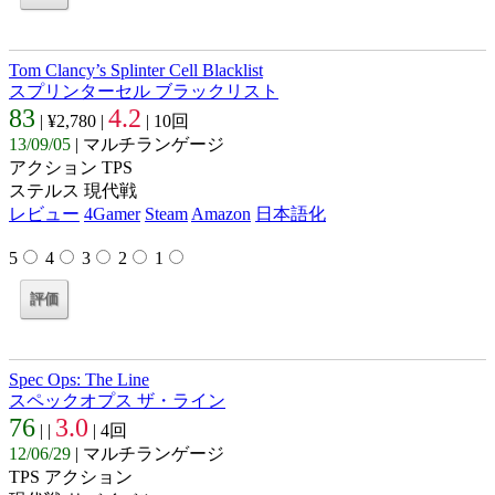
Tom Clancy’s Splinter Cell Blacklist
スプリンターセル ブラックリスト
83
4.2
| ¥2,780 |
| 10回
13/09/05
| マルチランゲージ
アクション TPS
ステルス 現代戦
レビュー
4Gamer
Steam
Amazon
日本語化
5
4
3
2
1
Spec Ops: The Line
スペックオプス ザ・ライン
76
3.0
| |
| 4回
12/06/29
| マルチランゲージ
TPS アクション