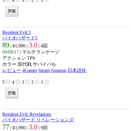
5
4
3
2
1
Resident Evil 5
バイオハザード5
89
3.0
| ¥1,990 |
| 4回
09/09/17
| マルチランゲージ
アクション TPS
ホラー 現代戦 サバイバル
レビュー
4Gamer
Steam
Amazon
日本語化
5
4
3
2
1
Resident Evil: Revelations
バイオハザード リベレーションズ
77
3.0
| ¥1,990 |
| 9回