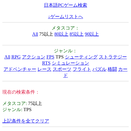
日本語PCゲーム検索
↓ゲームリストへ
メタスコア：
All
75以上
80以上
85以上
90以上
ジャンル：
All
RPG
アクション
FPS
TPS
シューティング
ストラテジー
RTS
シミュレーション
アドベンチャー
レース
スポーツ
フライト
パズル
格闘
カー
ド
現在の検索条件：
メタスコア
:
75以上
ジャンル
:
TPS
上記条件を全てクリア