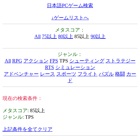
日本語PCゲーム検索
↓ゲームリストへ
メタスコア：
All
75以上
80以上
85以上
90以上
ジャンル：
All
RPG
アクション
FPS
TPS
シューティング
ストラテジー
RTS
シミュレーション
アドベンチャー
レース
スポーツ
フライト
パズル
格闘
カー
ド
現在の検索条件：
メタスコア
:
85以上
ジャンル
:
TPS
上記条件を全てクリア