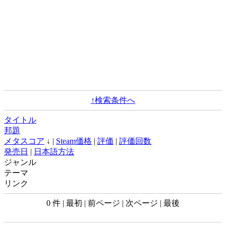
↑検索条件へ
タイトル
邦題
メタスコア
↓ |
Steam価格
|
評価
|
評価回数
発売日
|
日本語方法
ジャンル
テーマ
リンク
0 件 | 最初 | 前ページ | 次ページ | 最後