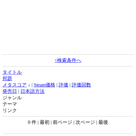
↑検索条件へ
タイトル
邦題
メタスコア
↓ |
Steam価格
|
評価
|
評価回数
発売日
|
日本語方法
ジャンル
テーマ
リンク
0 件 | 最初 | 前ページ | 次ページ | 最後