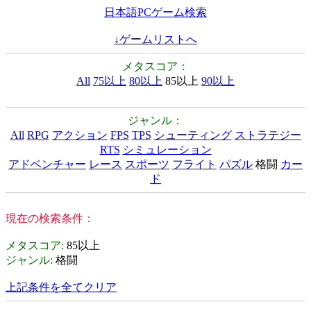
日本語PCゲーム検索
↓ゲームリストへ
メタスコア：
All
75以上
80以上
85以上
90以上
ジャンル：
All
RPG
アクション
FPS
TPS
シューティング
ストラテジー
RTS
シミュレーション
アドベンチャー
レース
スポーツ
フライト
パズル
格闘
カー
ド
現在の検索条件：
メタスコア
:
85以上
ジャンル
:
格闘
上記条件を全てクリア