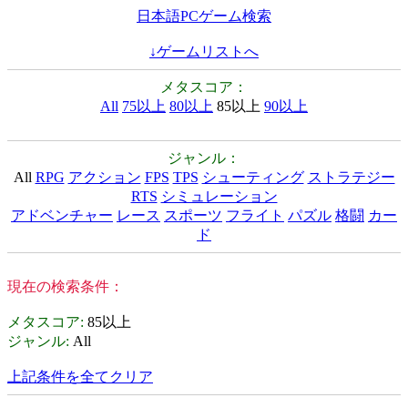
日本語PCゲーム検索
↓ゲームリストへ
メタスコア：
All
75以上
80以上
85以上
90以上
ジャンル：
All
RPG
アクション
FPS
TPS
シューティング
ストラテジー
RTS
シミュレーション
アドベンチャー
レース
スポーツ
フライト
パズル
格闘
カー
ド
現在の検索条件：
メタスコア
:
85以上
ジャンル
:
All
上記条件を全てクリア