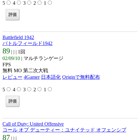
5
4
3
2
1
Battlefield 1942
バトルフィールド1942
89
| |
| 1回
02/09/10
| マルチランゲージ
FPS
無料 MO 第二次大戦
レビュー
4Gamer
日本語化
Originで無料配布
5
4
3
2
1
Call of Duty: United Offensive
コール オブ デューティー：ユナイテッド オフェンシブ
87
| |
|