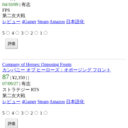
04/10/09
| 有志
FPS
第二次大戦
レビュー
4Gamer
Steam
Amazon
日本語化
5
4
3
2
1
Company of Heroes: Opposing Fronts
カンパニー オブ ヒーローズ：オポージング フロント
87
| ¥2,350 |
|
07/09/27
| 有志
ストラテジー RTS
第二次大戦
レビュー
4Gamer
Steam
Amazon
日本語化
5
4
3
2
1