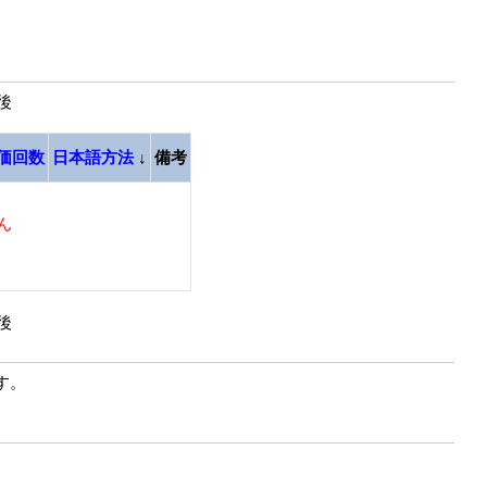
最後
価回数
日本語方法
↓
備考
ん
最後
す。