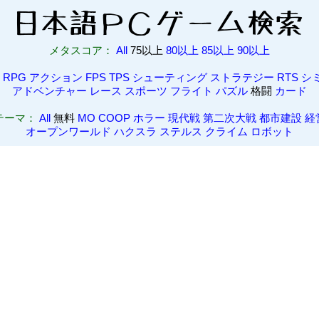
メタスコア：
All
75以上
80以上
85以上
90以上
RPG
アクション
FPS
TPS
シューティング
ストラテジー
RTS
シ
アドベンチャー
レース
スポーツ
フライト
パズル
格闘
カード
テーマ：
All
無料
MO
COOP
ホラー
現代戦
第二次大戦
都市建設
経
オープンワールド
ハクスラ
ステルス
クライム
ロボット