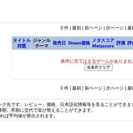
0 件 | 最初 | 前ページ | 次ページ | 
タイトル
ジャンル
メタスコア
発売日
Steam価格
評価
評
邦題
テーマ
Metascore
条件に当てはまるゲームがありませ
0 件 | 最初 | 前ページ | 次ページ | 
ンク先です。レビュー、価格、日本語化情報等を見ることができま
降順、昇順に交代で並び替えることができます。
なれば平均値が算出されます。