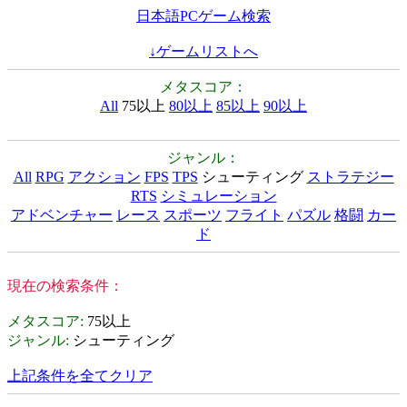
日本語PCゲーム検索
↓ゲームリストへ
メタスコア：
All
75以上
80以上
85以上
90以上
ジャンル：
All
RPG
アクション
FPS
TPS
シューティング
ストラテジー
RTS
シミュレーション
アドベンチャー
レース
スポーツ
フライト
パズル
格闘
カー
ド
現在の検索条件：
メタスコア
:
75以上
ジャンル
:
シューティング
上記条件を全てクリア