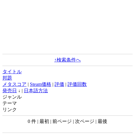
↑検索条件へ
タイトル
邦題
メタスコア
|
Steam価格
|
評価
|
評価回数
発売日
↓ |
日本語方法
ジャンル
テーマ
リンク
0 件 | 最初 | 前ページ | 次ページ | 最後