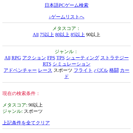
日本語PCゲーム検索
↓ゲームリストへ
メタスコア：
All
75以上
80以上
85以上
90以上
ジャンル：
All
RPG
アクション
FPS
TPS
シューティング
ストラテジー
RTS
シミュレーション
アドベンチャー
レース
スポーツ
フライト
パズル
格闘
カー
ド
現在の検索条件：
メタスコア
:
90以上
ジャンル
:
スポーツ
上記条件を全てクリア