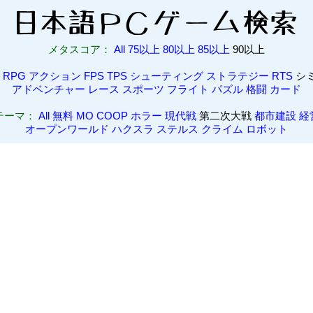
メタスコア：
All
75以上
80以上
85以上
90以上
RPG
アクション
FPS
TPS
シューティング
ストラテジー
RTS
シ
アドベンチャー
レース
スポーツ
フライト
パズル
格闘
カード
テーマ：
All
無料
MO
COOP
ホラー
現代戦
第二次大戦
都市建設
経
オープンワールド
ハクスラ
ステルス
クライム
ロボット