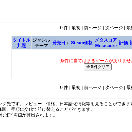
0 件 | 最初 | 前ページ | 次ページ | 
タイトル
ジャンル
メタスコア
発売日
↓
Steam価格
評価
邦題
テーマ
Metascore
条件に当てはまるゲームがありませ
0 件 | 最初 | 前ページ | 次ページ | 
ンク先です。レビュー、価格、日本語化情報等を見ることができま
降順、昇順に交代で並び替えることができます。
なれば平均値が算出されます。