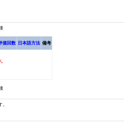
最後
評価回数
日本語方法
備考
ん
最後
す。