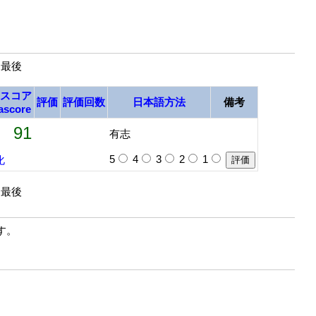
| 最後
スコア
評価
評価回数
日本語方法
備考
ascore
91
有志
5
4
3
2
1
化
| 最後
す。