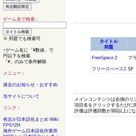
ゲーム名で検索：
※ 邦題でも検索可
タイトル
邦題
↑ゲーム名に「¥数値」で
円以下を検索
FreeSpace 2
フ
「¥」のみで条件解除
フリースペース2
SF
メニュー：
過去のお知らせ・おすすめ
当サイトについて
メインコンテンツは右側のリ
項目名をクリックするたびに
リンク：
評価は評価回数が3回以上に
有志が日本語化まとめ Wiki
FPS†ZH
海外ゲーム日本語化作業所