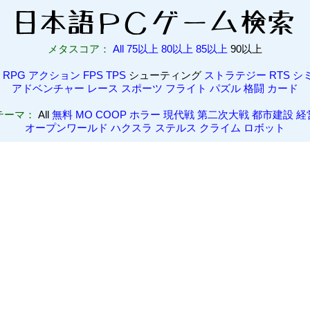
メタスコア：
All
75以上
80以上
85以上
90以上
RPG
アクション
FPS
TPS
シューティング
ストラテジー
RTS
シ
アドベンチャー
レース
スポーツ
フライト
パズル
格闘
カード
テーマ：
All
無料
MO
COOP
ホラー
現代戦
第二次大戦
都市建設
経
オープンワールド
ハクスラ
ステルス
クライム
ロボット